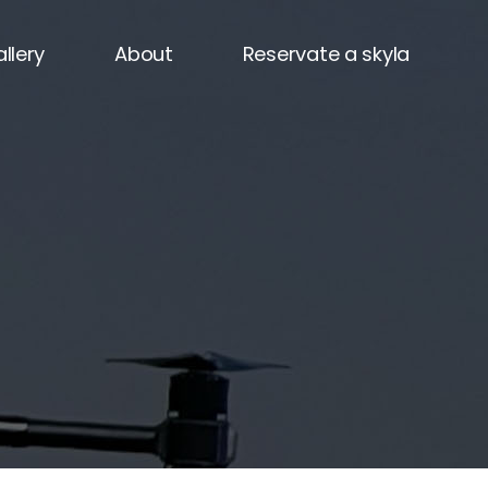
llery
About
Reservate a skyla
icture
OUR TEAMS
utube
Partner