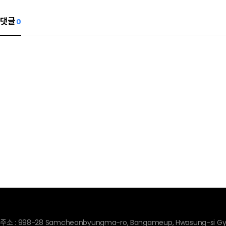
댓글
0
주소 : 998-28 Samcheonbyungma-ro, Bongameup, Hwasung-si Gye