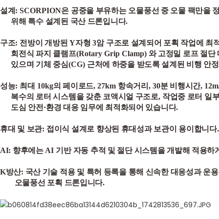
설계
: SCORPION
은 공중을 부유하는 오물풍선 중 오물 팩만을 
위해 특수 설계된 국산 드론입니다
.
구조
:
전방이 개방된
Y
자형
3
암 구조로 설계되어 포획 작업에 최
회전식 파지 클램프
(Rotary Grip Clamp)
와 고정밀 로프 절단
있으며 기체 중심
(CG)
근처에 하중을 받도록 설계된 비행 안
성능
:
최대
10kg
의 페이로드
, 27km
항속거리
, 30
분 비행시간
, 12m
복수의 로터 시스템을 갖춘 코액시얼 구조로
,
작업중 로터 일
도심 안전
·
환경 대응 임무에 최적화되어 있습니다
.
휴대 및 보관
:
접이식 설계로 향상된 휴대성과 보관이 용이합니다
.
AI: 향후에는
AI
기반 자동 추적 및 절단 시스템을 개발해 적용하
K방산: 국산 기술 적용 및 특허 등록을 통해 신속한 대응성과 운
오물풍선 포획 드론입니다
.