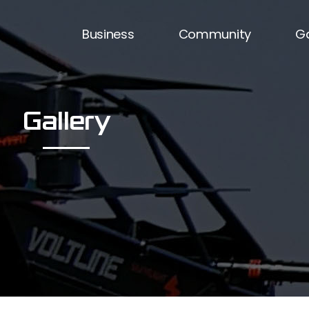
Business
Community
Ga
Skyla V2
News
P
Scorpion
Notice
Yo
Gallery
Skyla V3